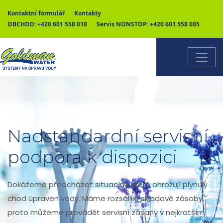
Kontaktní formulář
Kontakty
OBCHOD:
+420 601 558 010
Servis NONSTOP:
+420 601 558 005
Nadstandardní servisní
podpora k dispozici
Dokážeme předcházet situacím, které ohrožují plynulý
chod úpraven vody. Máme rozsáhlé skladové zásoby,
proto můžeme provádět servisní zásahy v nejkratším