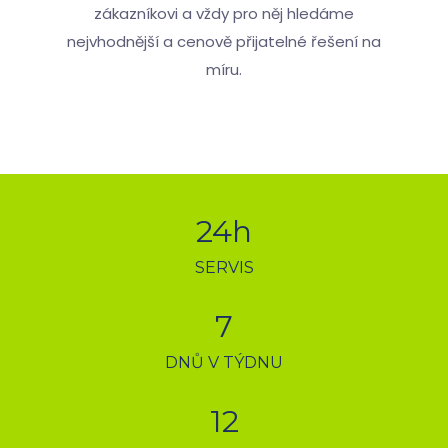
zákazníkovi a vždy pro něj hledáme
nejvhodnější a cenově přijatelné řešení na
míru.
24
h
SERVIS
7
DNŮ V TÝDNU
12