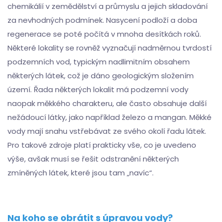
chemikálií v zemědělství a průmyslu a jejich skladování
za nevhodných podmínek. Nasycení podloží a doba
regenerace se poté počítá v mnoha desítkách roků.
Některé lokality se rovněž vyznačují nadměrnou tvrdostí
podzemních vod, typickým nadlimitním obsahem
některých látek, což je dáno geologickým složením
území. Řada některých lokalit má podzemní vody
naopak měkkého charakteru, ale často obsahuje další
nežádoucí látky, jako například železo a mangan. Měkké
vody mají snahu vstřebávat ze svého okolí řadu látek.
Pro takové zdroje platí prakticky vše, co je uvedeno
výše, avšak musí se řešit odstranění některých
zmíněných látek, které jsou tam „navíc“.
Na koho se obrátit s úpravou vody?