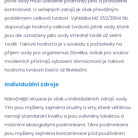
pitné vody musí uvedené podmínky plnit a pravidelně
kontrolovat. U veřejných zdrojů je však převážným
problémem celková tvrdost. Vyhláška MZ 252/2004 Sb.
doporučuje hodnoty celkové tvrdosti pitné vody, které
jsou ale označeny jako vody středně tvrdé až velmi
tvrdé. Taková hodnota je v souladu s požadavky na
příjem vody pro organismus člověka, avšak pro soubor
moderních přístrojů vybavení domácnosti je taková
hodnota tvrdosti často až likvidační.
Individuální zdroje
Náročnější situace je však u individuálních zdrojů vody.
Tím jsou myšleny zejména studny a vrty, které většinou
nemají standardní kvalitu a jsou ovlivněny lokalitou a
místními ekologickými podmínkami. Těmi podmínkami
jsou myšleny zejména kontaminace půd používáním